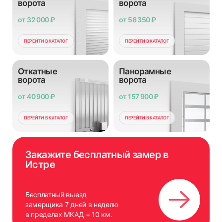
ворота
ворота
от 32 000 ₽
от 56 350 ₽
ПЕРЕЙТИ В КАТАЛОГ
ПЕРЕЙТИ В КАТАЛОГ
Откатные
Панорамные
ворота
ворота
от 40 900 ₽
от 157 900 ₽
ПЕРЕЙТИ В КАТАЛОГ
ПЕРЕЙТИ В КАТАЛОГ
Закажите бесплатный замер в
Истре
Бесплатный выезд
замерщика 7 дней в неделю
в пределах МКАД + 10 км.