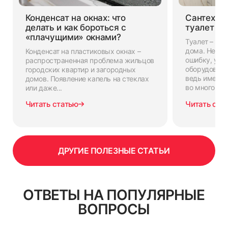
Конденсат на окнах: что
Сантехни
делать и как бороться с
туалет
«плачущими» окнами?
Туалет – ва
дома. Некот
Конденсат на пластиковых окнах –
ошибку, уде
распространенная проблема жильцов
оборудовани
городских квартир и загородных
ведь именно
домов. Появление капель на стеклах
во многом за
или даже...
Читать статью
Читать ста
ДРУГИЕ ПОЛЕЗНЫЕ СТАТЬИ
ОТВЕТЫ НА ПОПУЛЯРНЫЕ
ВОПРОСЫ