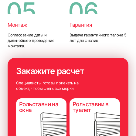
Монтаж
Гарантия
Согласование даты и
Выдача гарантийного талона 5
дальнейшее проведение
лет для физлиц.
монтажа.
Закажите расчет
Специалисты готовы приехать на
объект, чтобы снять все мерки
Рольставни на
Рольставни в
окна
туалет