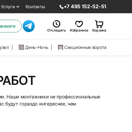
+7 495 152-52-51
Услуги
Контакты
звоните
Отследить
Избранное
Корзина
нузел
День-Ночь
Секционные ворота
РАБОТ
ми. Наши монтажники не профессиональные
с будут гораздо интереснее, чем