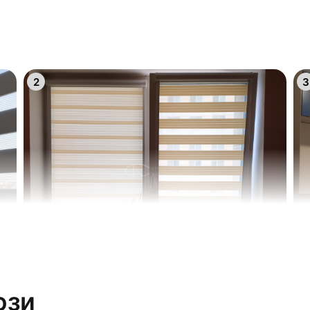
5
6
2
3
14
1
11
1
8
9
5
6
юзи