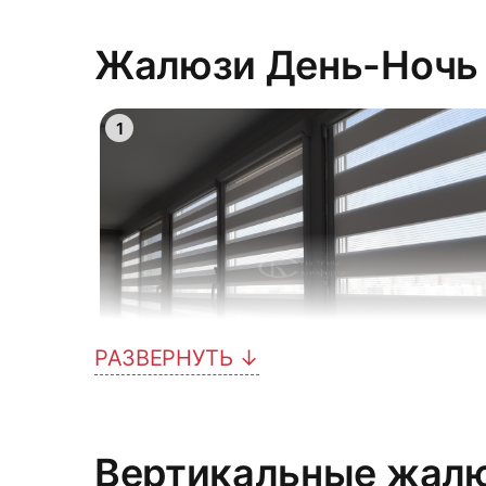
4
Жалюзи День-Ночь
1
13
10
РАЗВЕРНУТЬ ↓
7
4
Вертикальные жал