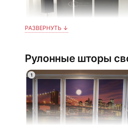
РАЗВЕРНУТЬ ↓
4
Рулонные шторы с
1