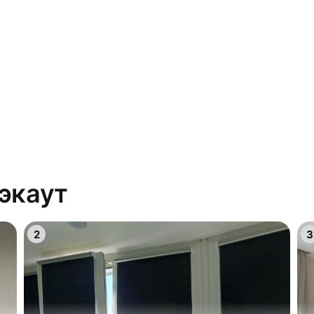
экаут
2
3