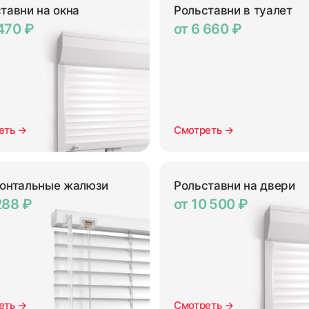
тавни на окна
Рольставни в туалет
 470 ₽
от 6 660 ₽
еть →
Смотреть →
зонтальные жалюзи
Рольставни на двери
288 ₽
от 10 500 ₽
еть →
Смотреть →