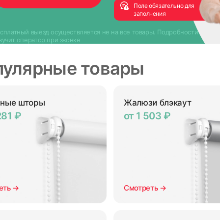
Поле обязательно для
заполнения
сплатный выезд осуществляется не на все товары. Подробности
вучит оператор при звонке
пулярные товары
нные шторы
Жалюзи блэкаут
281 ₽
от 1 503 ₽
еть →
Смотреть →