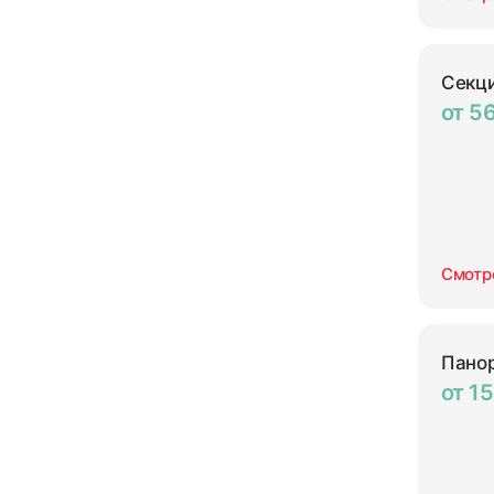
Секц
от 5
Смотр
Пано
от 1