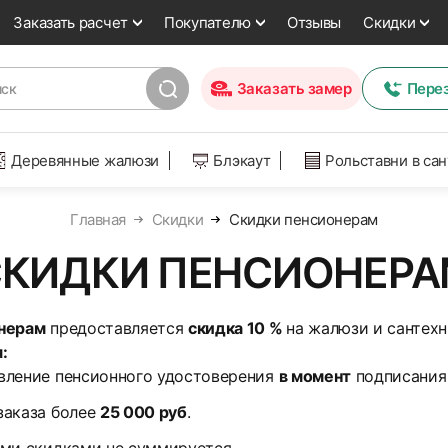
Заказать расчет
Покупателю
Отзывы
Скидки
Заказать замер
Пере
Деревянные жалюзи
Блэкаут
Рольставни в са
Главная
Скидки
Скидки пенсионерам
КИДКИ ПЕНСИОНЕР
нерам
предоставляется
скидка 10 %
на жалюзи и сантех
:
вление пенсионного удостоверения
в момент
подписания 
заказа более
25 000 руб
.