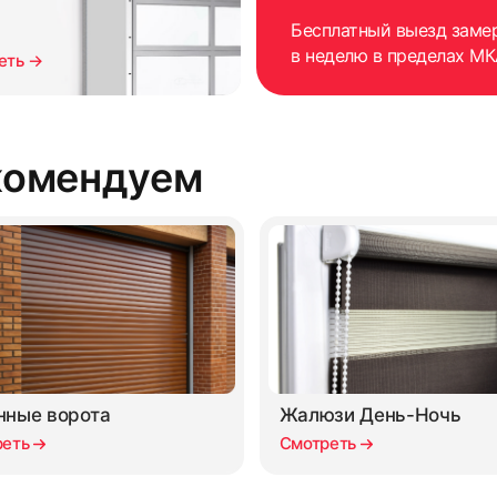
Бесплатный выезд заме
в неделю в пределах МК
еть →
комендуем
нные ворота
Жалюзи День-Ночь
реть
Смотреть