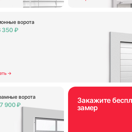
ионные ворота
6 350 ₽
еть →
рамные ворота
Закажите бесп
57 900 ₽
замер