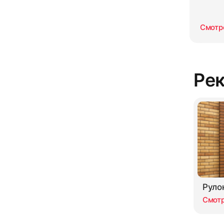
Смотр
Ре
Руло
Смот