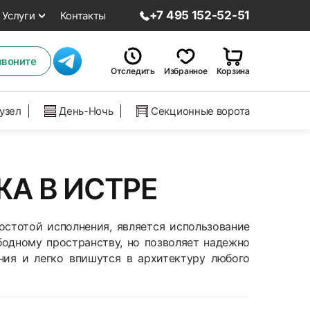
+7 495 152-52-51
Услуги
Контакты
звоните
Отследить
Избранное
Корзина
нузел
День-Ночь
Секционные ворота
А В ИСТРЕ
остотой исполнения, является использование
бодному пространству, но позволяет надежно
ния и легко впишутся в архитектуру любого