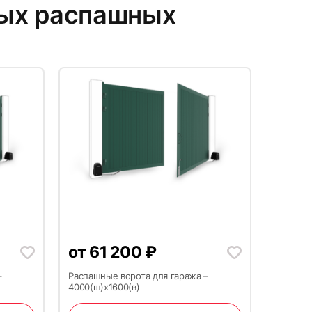
ых распашных
от
61 200
₽
–
Распашные ворота для гаража –
4000(ш)x1600(в)