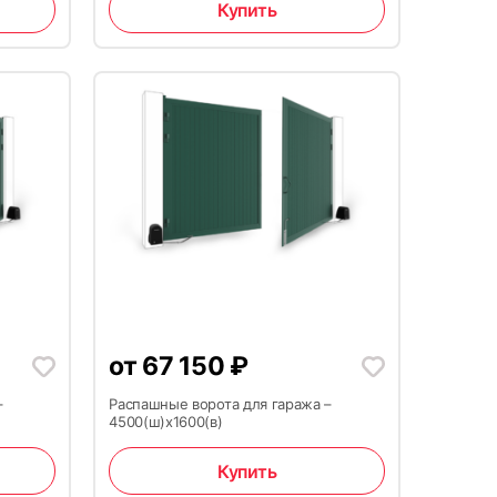
Купить
от
67 150
₽
–
Распашные ворота для гаража –
4500(ш)x1600(в)
Купить