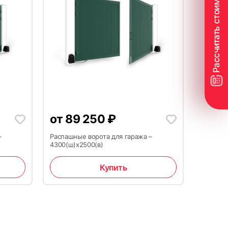
от
89 250
₽
–
Распашные ворота для гаража –
4300(ш)x2500(в)
Купить