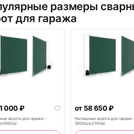
пулярные размеры сварн
от для гаража
1 000
₽
от
58 650
₽
ные ворота для гаража –
Распашные ворота для гаража 
)x1600(в)
3000(ш)x2100(в)