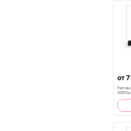
от
7
Распаш
4000(ш