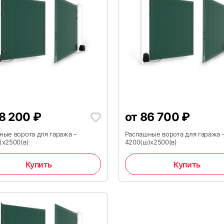
8 200
₽
от
86 700
₽
ные ворота для гаража –
Распашные ворота для гаража 
)x2500(в)
4200(ш)x2500(в)
Купить
Купить