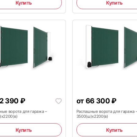
Купить
Купить
2 390
₽
от
66 300
₽
ные ворота для гаража –
Распашные ворота для гаража 
)x2200(в)
3500(ш)x2200(в)
Купить
Купить