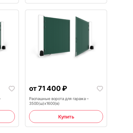
от
71 400
₽
–
Распашные ворота для гаража –
3500(ш)x1600(в)
Купить