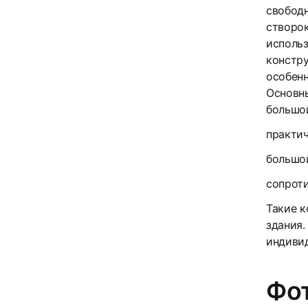
свободн
створок
использ
констру
особенн
Основн
большой
практич
большой
сопроти
Такие к
здания.
индиви
Фот