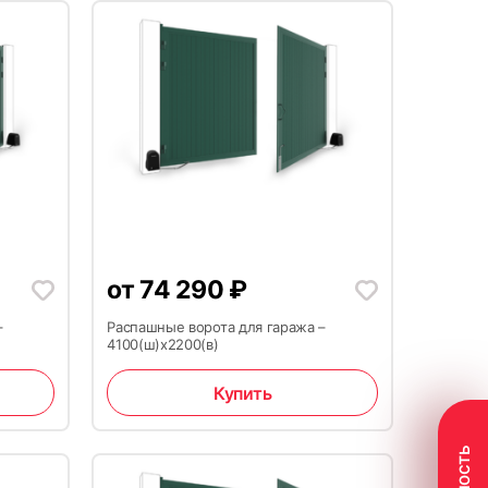
от
74 290
₽
–
Распашные ворота для гаража –
4100(ш)x2200(в)
Купить