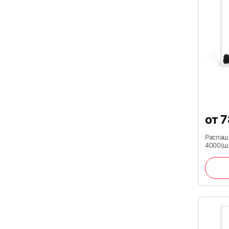
от
7
Распаш
4000(ш