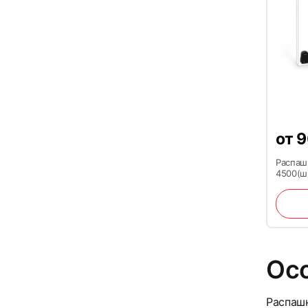
от
9
Распаш
4500(ш
Ос
Распашн