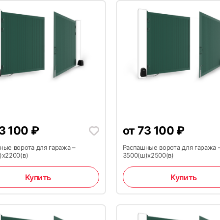
3 100
₽
от
73 100
₽
ные ворота для гаража –
Распашные ворота для гаража 
)x2200(в)
3500(ш)x2500(в)
Купить
Купить