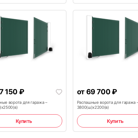
7 150
₽
от
69 700
₽
ные ворота для гаража –
Распашные ворота для гаража 
)x2500(в)
3800(ш)x2200(в)
Купить
Купить