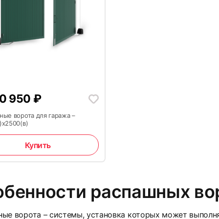
0 950
₽
ные ворота для гаража –
)x2500(в)
Купить
обенности распашных во
ые ворота – системы, установка которых может выполн