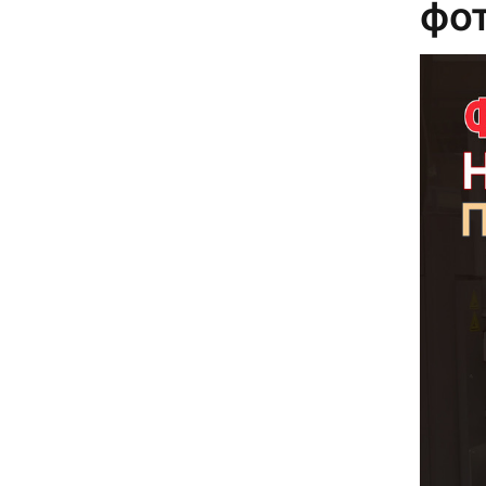
фо
31
34