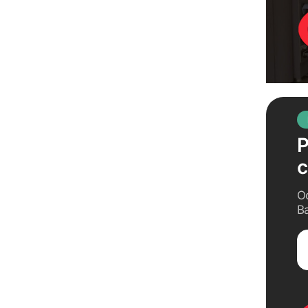
37
Р
О
В