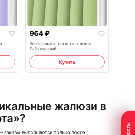
964
₽
21
и –
Вертикальные тканевые жалюзи –
Лайн зеленый
Купить
тикальные жалюзи в
24
рта»?
 заказы выполняются только после