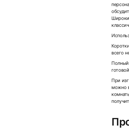
персон
обсудит
Широки
классич
Использ
25
Коротки
всего н
Полный 
готовой
При изг
можно 
комнаты
получи
28
Пр