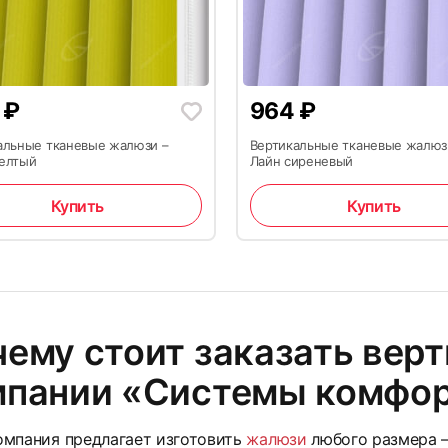
4
₽
964
₽
20
альные тканевые жалюзи –
Вертикальные тканевые жалюз
елтый
Лайн сиреневый
Купить
Купить
ему стоит заказать вер
23
мпании «Системы комфо
омпания предлагает изготовить
жалюзи
любого размера —