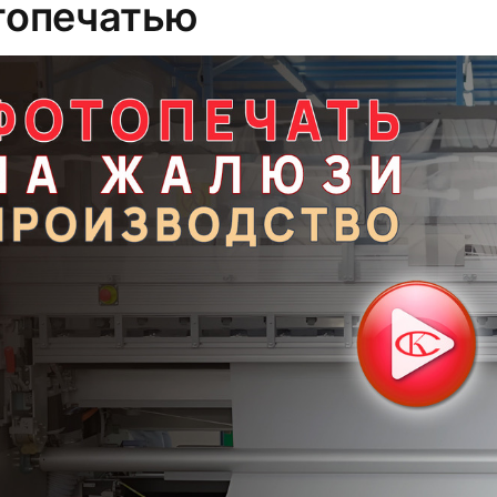
топечатью
32
35