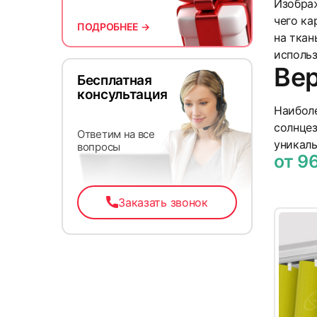
Изображ
чего ка
ПОДРОБНЕЕ →
на ткан
использ
Ве
Бесплатная
консультация
13
Наиболе
солнцез
Ответим на все
уникал
вопросы
от 9
Заказать звонок
16