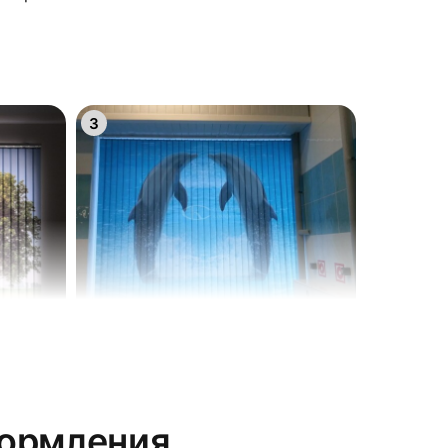
3
6
формления