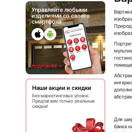
Управляйте любыми
Вертик
изделиями со своего
изобра
смартфона
Природ
изображ
7
Портре
мульти
гостино
помеще
ПОДРОБНЕЕ →
Абстрак
интере
Наши акции и скидки
дополн
Без маркетинговых уловок.
абстрак
Предлагаем только реальные
10
скидки!
Для шир
банка н