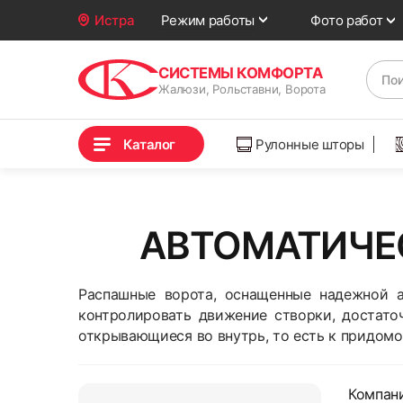
Фото работ
Истра
Режим работы
СИСТЕМЫ КОМФОРТА
Жалюзи, Рольставни, Ворота
Каталог
Рулонные шторы
АВТОМАТИЧЕС
Распашные ворота, оснащенные надежной а
контролировать движение створки, достато
открывающиеся во внутрь, то есть к придомо
Компан