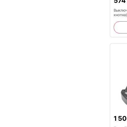
57
Выключ
кнопка
1 5