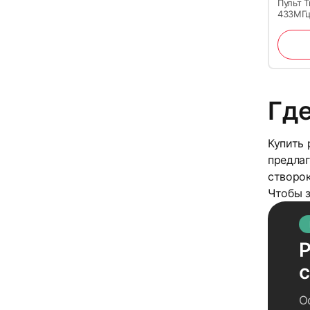
Пульт T
433МГц
Где
Купить 
предлаг
створок
Чтобы 
Р
О