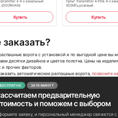
ransmitter 4 4-х канальный
Пульт Transmitter 4-Pink 4-х ка
 (DOORHAN)
433МГц розовый
Купить
Купить
 заказать?
распашные ворота с установкой и по выгодной цене вы
аем десятки дизайнов и цветов полотна. Цены на издели
 и прочих факторов.
заказать автоматические распашные ворота,
позвоните н
БЕСПЛАТНО
ЗА 10 МИНУТ
ассчитаем предварительную
стоимость
и поможем с выбором
формите заявку, и персональный менеджер свяжется с