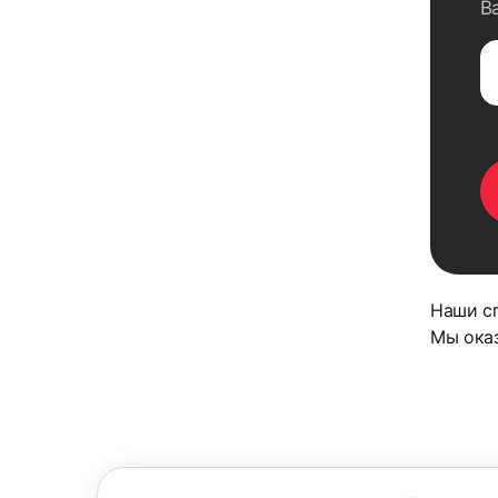
В
Наши сп
Мы ока