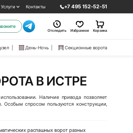
+7 495 152-52-51
Услуги
Контакты
звоните
Отследить
Избранное
Корзина
нузел
День-Ночь
Секционные ворота
РОТА В ИСТРЕ
использовании. Наличие привода позволяет
я. Особым спросом пользуются конструкции,
матических распашных ворот разных