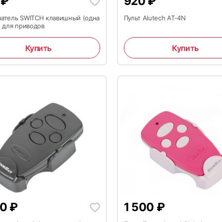
4
₽
920
₽
атель SWITCH клавишный (одна
Пульт Alutech AT-4N
) для приводов
Купить
Купить
00
₽
1 500
₽