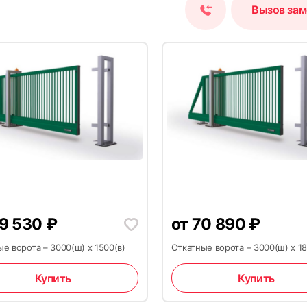
Вызов за
9 530
₽
от
70 890
₽
е ворота – 3000(ш) х 1500(в)
Откатные ворота – 3000(ш) х 18
Купить
Купить