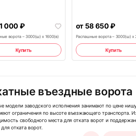
1 000
₽
от
58 650
₽
29
ые ворота – 3000(ш) x 1600(в)
Распашные ворота – 3000(ш) x 
Купить
Купить
катные въездные ворота
32
ые модели заводского исполнения занимают по цене ниш
меют ограничения по высоте въезжающего транспорта. И
имость свободного места для отката ворот и поддержани
 для отката ворот.