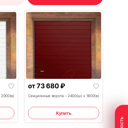
18
от
73 680
₽
21
 2000(в)
Секционные ворота – 2400(ш) х 1800(в)
Купить