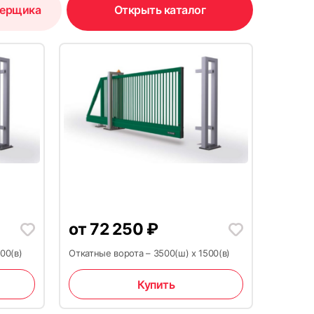
мерщика
Открыть каталог
от
72 250
₽
00(в)
Откатные ворота – 3500(ш) х 1500(в)
Купить