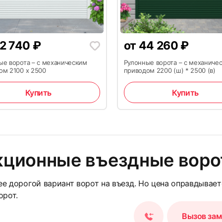
11
2 740
₽
от
44 260
₽
ые ворота – с механическим
Рулонные ворота – с механиче
ом 2100 х 2500
приводом 2200 (ш) * 2500 (в)
Купить
Купить
14
кционные въездные воро
е дорогой вариант ворот на въезд. Но цена оправдывае
орот.
Вызов за