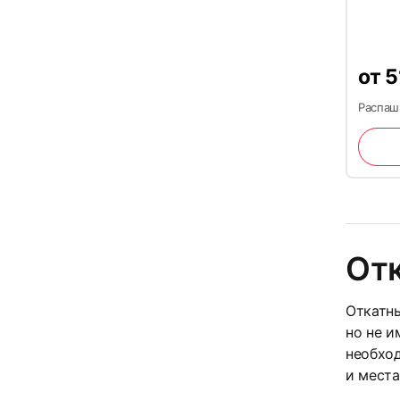
от
5
28
Распашн
От
31
Откатн
но не и
необход
и места