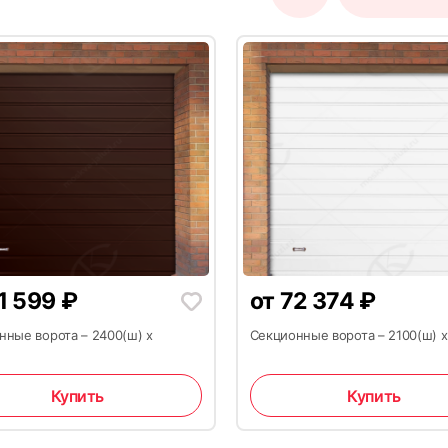
17
1 599
₽
от
72 374
₽
20
нные ворота – 2400(ш) х
Секционные ворота – 2100(ш) х
Купить
Купить