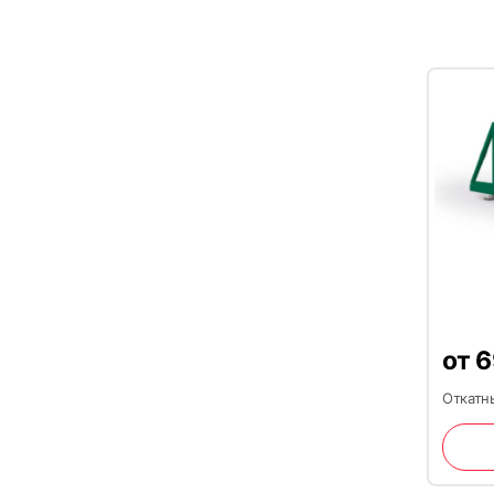
от
6
Откатны