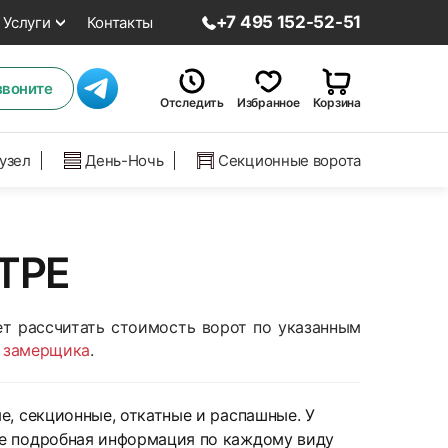
+7 495 152-52-51
Услуги
Контакты
звоните
Отследить
Избранное
Корзина
нузел
День-Ночь
Секционные ворота
ТРЕ
т рассчитать стоимость ворот по указанным
 замерщика
.
е, секционные, откатные и распашные. У
же подробная информация по каждому виду