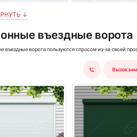
ЕРНУТЬ ↓
5
лонные въездные ворота
е въездные ворота пользуются спросом из-за своей прос
Вызов за
8