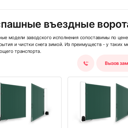
спашные въездные ворот
23
ые модели заводского исполнения сопоставимы по цене
рытия и чистки снега зимой. Из преимуществ - у таких 
ющего транспорта.
Вызов за
26