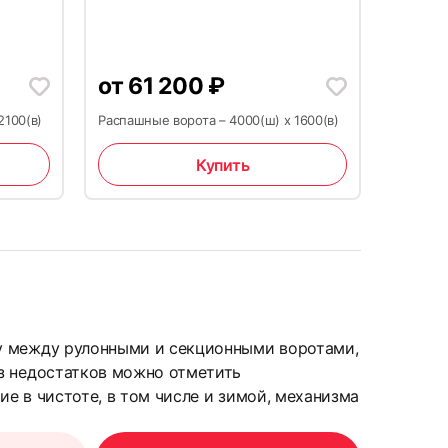
от
61 200
₽
30
2100(в)
Распашные ворота – 4000(ш) x 1600(в)
Купить
33
у между рулонными и секционными воротами,
з недостатков можно отметить
е в чистоте, в том числе и зимой, механизма