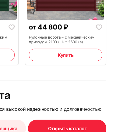
12
от
44 800
₽
ским
Рулонные ворота – с механическим
приводом 2100 (ш) * 2600 (в)
Купить
15
та
тся высокой надежностью и долговечностью
мерщика
Открыть каталог