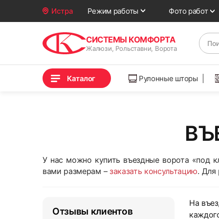
Фото работ
Истра
Режим работы
СИСТЕМЫ КОМФОРТА
Жалюзи, Рольставни, Ворота
Каталог
Рулонные шторы
ВЪ
У нас можно купить въездные ворота «под 
вами размерам –
заказать консультацию
. Для
На въез
Отзывы клиентов
каждого