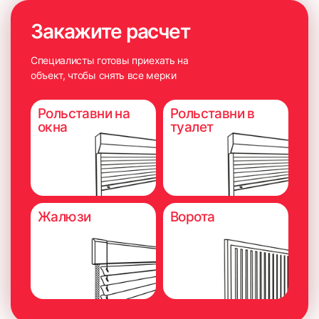
Закажите расчет
Специалисты готовы приехать на
объект, чтобы снять все мерки
Рольставни на
Рольставни в
окна
туалет
Жалюзи
Ворота