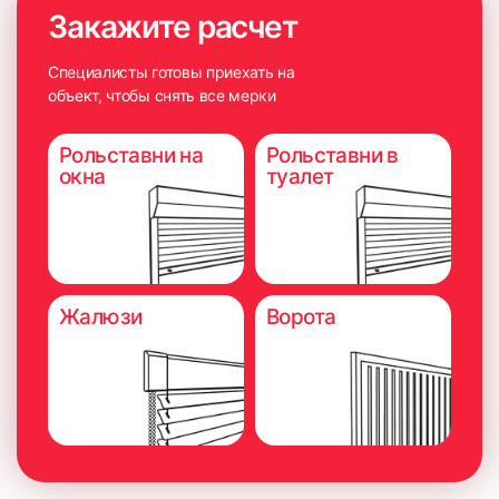
Закажите расчет
Специалисты готовы приехать на
объект, чтобы снять все мерки
Рольставни на
Рольставни в
окна
туалет
Жалюзи
Ворота