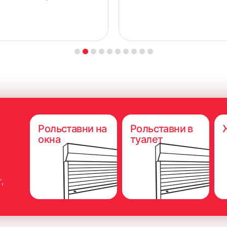
Рольставни на
Рольставни в
окна
туалет
,