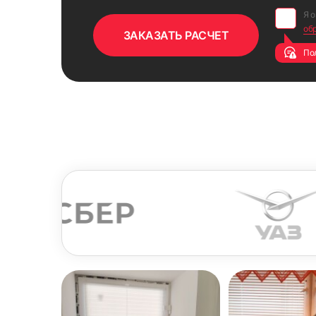
Я 
об
По