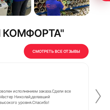
 КОМФОРТА"
СМОТРЕТЬ ВСЕ ОТЗЫВЫ
Ир
оволен исполнением заказа.Сдели все
Зак
 Мастер Николай,делавший
окн
высокого уровня.Спасибо!
сай
очен