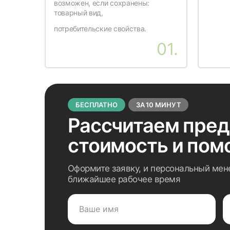
возможен, если сохранены:
товарный вид,
потребительские свойства.
01.
БЕСПЛАТНО
ЗА 10 МИНУТ
Рассчитаем пре
стоимость
и пом
Оформите заявку, и персональный мен
ближайшее рабочее время