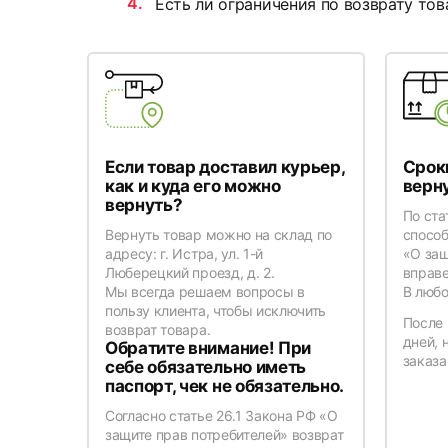
Есть ли ограничения по возврату тов
Если товар доставил курьер,
Срок
как и куда его можно
верн
вернуть?
По ста
Вернуть товар можно на склад по
способ
адресу: г. Истра, ул. 1-й
«О защ
Люберецкий проезд, д. 2.
вправе
Мы всегда решаем вопросы в
В любо
пользу клиента, чтобы исключить
После 
возврат товара.
дней, 
Обратите внимание! При
заказа
себе обязательно иметь
паспорт, чек не обязательно.
Согласно статье 26.1 Закона РФ «О
защите прав потребителей» возврат