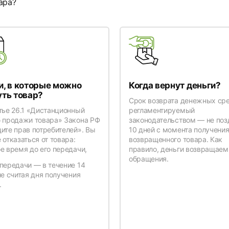
ара?
и, в которые можно
Когда вернут деньги?
уть товар?
Срок возврата денежных сре
тье 26.1 «Дистанционный
регламентируемый
 продажи товара» Закона РФ
законодательством — не поз
ите прав потребителей». Вы
10 дней с момента получени
 отказаться от товара:
возвращенного товара. Как
е время до его передачи,
правило, деньги возвращаем
обращения.
передачи — в течение 14
не считая дня получения
.