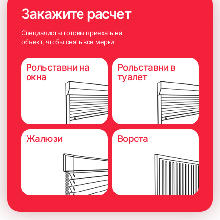
Закажите расчет
Специалисты готовы приехать на
объект, чтобы снять все мерки
Рольставни на
Рольставни в
окна
туалет
Жалюзи
Ворота