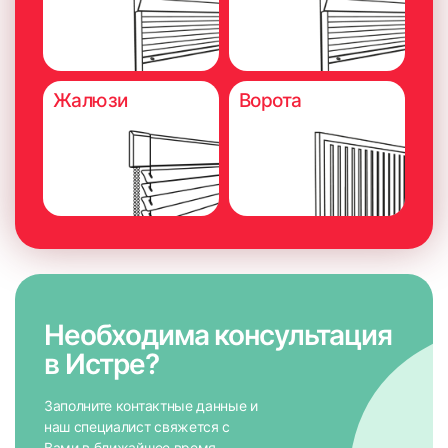
Жалюзи
Ворота
Необходима консультация
в Истре?
Заполните контактные данные и
наш специалист свяжется с
Вами в ближайшее время