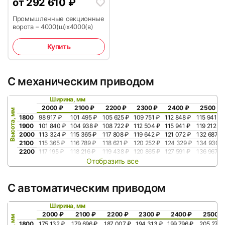
от
292 610
₽
Промышленные секционные
ворота – 4000(ш)x4000(в)
Купить
С механическим приводом
Ширина, мм
2000 ₽
2100 ₽
2200 ₽
2300 ₽
2400 ₽
2500 ₽
Высота, мм
1800
98 917 ₽
101 495 ₽
105 625 ₽
109 751 ₽
112 848 ₽
115 941 ₽
1900
101 840 ₽
104 938 ₽
108 722 ₽
112 504 ₽
115 941 ₽
119 212 ₽
2000
113 324 ₽
115 365 ₽
117 808 ₽
119 642 ₽
121 072 ₽
132 687 ₽
2100
115 365 ₽
116 789 ₽
118 621 ₽
120 252 ₽
124 329 ₽
134 930 ₽
2200
117 195 ₽
118 216 ₽
119 438 ₽
120 865 ₽
127 591 ₽
136 967 ₽
Отобразить все
С автоматическим приводом
Ширина, мм
2000 ₽
2100 ₽
2200 ₽
2300 ₽
2400 ₽
2500 ₽
1800
175 132 ₽
179 696 ₽
187 007 ₽
194 313 ₽
199 796 ₽
205 273 