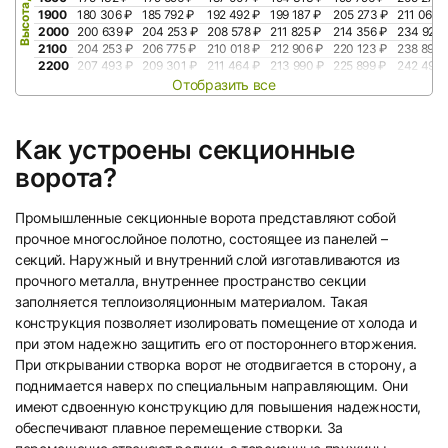
Высота, мм
1900
180 306 ₽
185 792 ₽
192 492 ₽
199 187 ₽
205 273 ₽
211 063 
2000
200 639 ₽
204 253 ₽
208 578 ₽
211 825 ₽
214 356 ₽
234 921 
2100
204 253 ₽
206 775 ₽
210 018 ₽
212 906 ₽
220 123 ₽
238 892 
2200
207 493 ₽
209 301 ₽
211 464 ₽
213 990 ₽
225 899 ₽
242 499 
Отобразить все
Как устроены секционные
ворота?
Промышленные секционные ворота представляют собой
прочное многослойное полотно, состоящее из панелей –
секций. Наружный и внутренний слой изготавливаются из
прочного металла, внутреннее пространство секции
заполняется теплоизоляционным материалом. Такая
конструкция позволяет изолировать помещение от холода и
при этом надежно защитить его от постороннего вторжения.
При открывании створка ворот не отодвигается в сторону, а
поднимается наверх по специальным направляющим. Они
имеют сдвоенную конструкцию для повышения надежности,
обеспечивают плавное перемещение створки. За