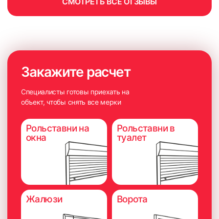
СМОТРЕТЬ ВСЕ ОТЗЫВЫ
Закажите расчет
Специалисты готовы приехать на
объект, чтобы снять все мерки
Рольставни на
Рольставни в
окна
туалет
Жалюзи
Ворота