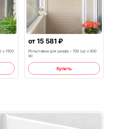
Гарантийный ремонт выполняется в срок от
3 до 30 дней с даты обращения
от
15 581
₽
03.
04.
1 500
₽
) х 1500
Рольставни для шкафа – 700 (ш) х 900
(в)
Пульт Doorhan Transmitter 4 PRO
Купить
Купить
ы для платежа вручную, так как все данные
СМОТРЕТЬ ВСЕ ОТЗЫВЫ →
жку. Вам достаточно указать сумму перевода и
плате через почту
office@moskva-jaluzi.ru
или
 обработки платежа в сообщении укажите