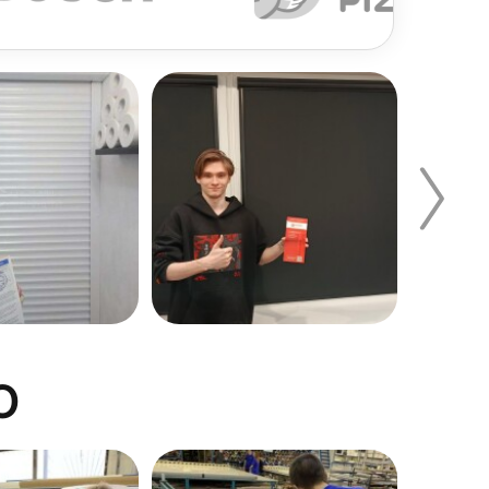
й, полукруглый, асимметричный. Также этот
О