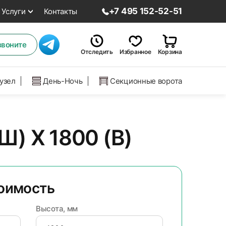
+7 495 152-52-51
Услуги
Контакты
звоните
Отследить
Избранное
Корзина
нузел
День-Ночь
Секционные ворота
) Х 1800 (В)
тоимость
Высота, мм