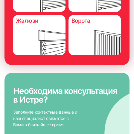
Жалюзи
Ворота
Необходима консультация
в Истре?
Заполните контактные данные и
наш специалист свяжется с
Вами в ближайшее время