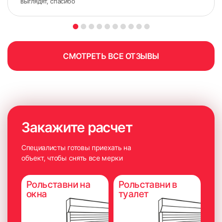
выглядят, спасибо
СМОТРЕТЬ ВСЕ ОТЗЫВЫ
Закажите расчет
Специалисты готовы приехать на
объект, чтобы снять все мерки
Рольставни на
Рольставни в
окна
туалет