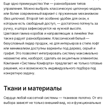
Еще одно преимущество Уни — разнообразие типов
управления. Можно выбрать классическую цепочную модель
или более современный вариант с пружинным механизмом
(без цепочки). Второй тип особенно удобен для окон, к
21
22
которым есть свободный доступ, — достаточно потянуть за
ручку, и штора зафиксируется на нужной высоте.
Цветовая гамма коробов и направляющих в линейке Уни
также радует разнообразием. Классический белый —
безусловный лидер продаж, но для интерьеров в стиле лофт
или минимализм доступны варианты под дерево, серый и
графит. Это позволяет интегрировать систему максимально
незаметно или, наоборот, сделать ее акцентным элементом.
23
24
Компания «Системы Комфорта» предлагает не только готовые
решения, но и возможность индивидуального подбора под
конкретную задачу.
Ткани и материалы
Сердце любой кассетной системы — тканевое полотно. От его
25
26
выбора зависят не только внешний вид, но и функциональные