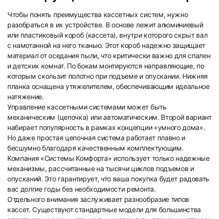
9
10
Чтобы понять преимущества кассетных систем, нужно
разобраться в их устройстве. В основе лежит алюминиевый
или пластиковый короб (кассета), внутри которого скрыт вал
с намотанной на него тканью. Этот короб надежно защищает
материал от оседания пыли, что критически важно для спален
и детских комнат. По бокам монтируются направляющие, по
которым скользит полотно при подъеме и опускании. Нижняя
11
12
планка оснащена утяжелителем, обеспечивающим идеальное
натяжение.
Управление кассетными системами может быть
механическим (цепочка) или автоматическим. Второй вариант
набирает популярность в рамках концепции «умного дома».
Но даже простая цепочная система работает плавно и
бесшумно благодаря качественным комплектующим.
Компания «Системы Комфорта» использует только надежные
13
14
механизмы, рассчитанные на тысячи циклов подъемов и
опусканий. Это гарантирует, что ваша покупка будет радовать
вас долгие годы без необходимости ремонта.
Отдельного внимания заслуживает разнообразие типов
кассет. Существуют стандартные модели для большинства