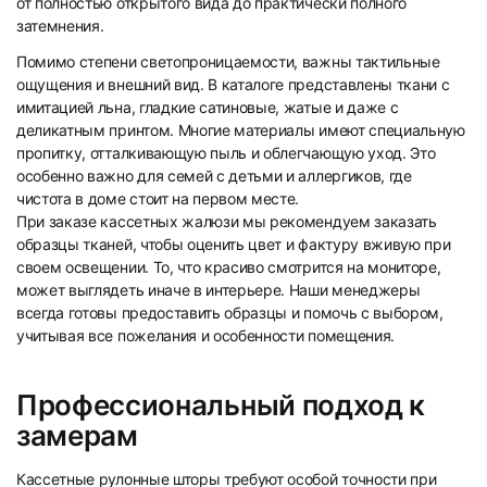
от полностью открытого вида до практически полного
31
32
затемнения.
Помимо степени светопроницаемости, важны тактильные
ощущения и внешний вид. В каталоге представлены ткани с
имитацией льна, гладкие сатиновые, жатые и даже с
деликатным принтом. Многие материалы имеют специальную
пропитку, отталкивающую пыль и облегчающую уход. Это
особенно важно для семей с детьми и аллергиков, где
33
34
чистота в доме стоит на первом месте.
При заказе кассетных жалюзи мы рекомендуем заказать
образцы тканей, чтобы оценить цвет и фактуру вживую при
своем освещении. То, что красиво смотрится на мониторе,
может выглядеть иначе в интерьере. Наши менеджеры
всегда готовы предоставить образцы и помочь с выбором,
учитывая все пожелания и особенности помещения.
35
36
Профессиональный подход к
замерам
Кассетные рулонные шторы требуют особой точности при