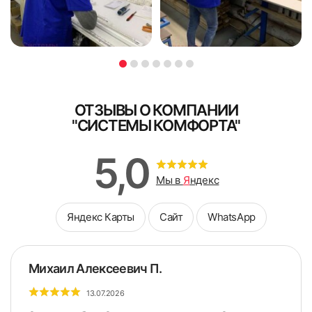
75
76
ОТЗЫВЫ О КОМПАНИИ
"СИСТЕМЫ КОМФОРТА"
77
78
5,0
Мы в
Я
ндекс
Яндекс Карты
Сайт
WhatsApp
79
80
Михаил Алексеевич П.
13.07.2026