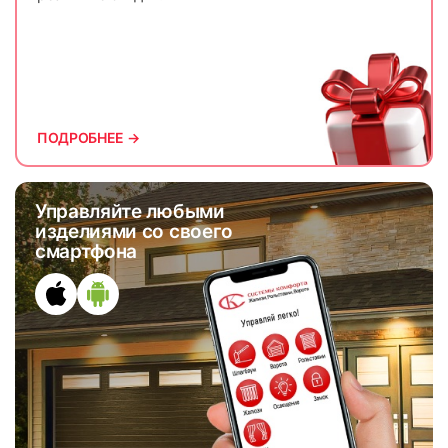
59
60
ПОДРОБНЕЕ →
Управляйте любыми
изделиями со своего
61
62
смартфона
63
64