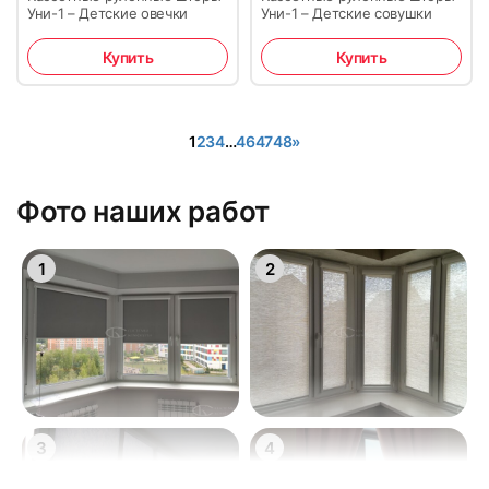
Уни-1 – Детские овечки
Уни-1 – Детские совушки
Купить
Купить
1
2
3
4
…
46
47
48
»
Фото наших работ
1
2
3
4