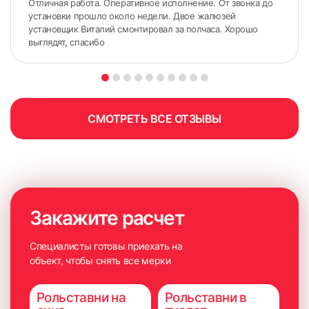
Отличная работа. Оперативное исполнение. От звонка до
установки прошло около недели. Двое жалюзей
установщик Виталий смонтировал за полчаса. Хорошо
выглядят, спасибо
81
82
СМОТРЕТЬ ВСЕ ОТЗЫВЫ
83
84
Закажите расчет
Специалисты готовы приехать на
объект, чтобы снять все мерки
85
86
Рольставни на
Рольставни в