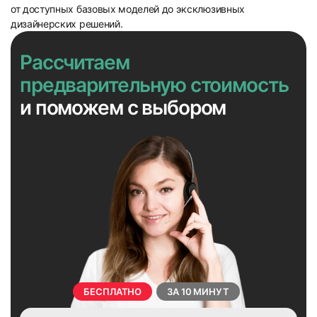
от доступных базовых моделей до эксклюзивных
дизайнерских решений.
Рассчитаем
43
44
предварительную стоимость
и поможем с выбором
45
46
БЕСПЛАТНО
ЗА 10 МИНУТ
47
48