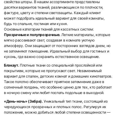
свойства шторы. В нашем ассортименте представлены
десятки вариантов тканей, различающихся по плотности,
фактуре, цвету и степени светозащиты. Каждый клиент
может подобрать идеальный вариант для своей комнаты,
будь то спальня, гостиная или кухня.
Основные категории тканей для кассетных систем:
Прозрачные и полупрозрачные.
Легкие материалы, которые
27
28
мягко рассеивают свет, создавая в комнате уютную
атмосферу. Они защищают от посторонних взглядов днем, но
не затемняют помещение. Идеальный выбор для гостиных и
кухонь, где важно сохранить естественное освещение.
Блэкаут.
Плотные ткани со специальной прослойкой или
покрытием, которые не пропускают свет. Незаменимый
вариант для спален, детских комнат и домашних кинотеатров.
29
30
Такое полотно обеспечивает приятное затемнение даже в
солнечный полдень, что особенно ценно для тех, кто работает
в ночную смену или любит поспать подольше в выходной.
«День-ночь» (Зебра).
Уникальный тип ткани, состоящий из
чередующихся прозрачных и плотных полос. Регулируя их
положение, можно добиться любой степени освещенности —