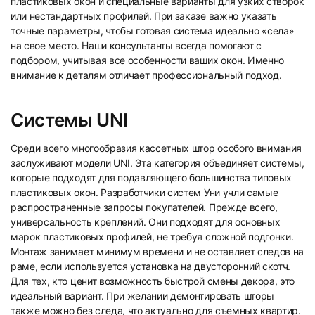
пластиковых окон и специальные варианты для узких створок
или нестандартных профилей. При заказе важно указать
точные параметры, чтобы готовая система идеально «села»
15
16
на свое место. Наши консультанты всегда помогают с
подбором, учитывая все особенности ваших окон. Именно
внимание к деталям отличает профессиональный подход.
Системы UNI
Среди всего многообразия кассетных штор особого внимания
17
18
заслуживают модели UNI. Эта категория объединяет системы,
которые подходят для подавляющего большинства типовых
пластиковых окон. Разработчики систем Уни учли самые
распространенные запросы покупателей. Прежде всего,
универсальность креплений. Они подходят для основных
марок пластиковых профилей, не требуя сложной подгонки.
Монтаж занимает минимум времени и не оставляет следов на
19
20
раме, если используется установка на двусторонний скотч.
Для тех, кто ценит возможность быстрой смены декора, это
идеальный вариант. При желании демонтировать шторы
также можно без следа, что актуально для съемных квартир.