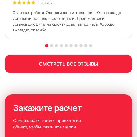
13.07.2026
с использованием специального оборудования, но и
продемонстрирует доступные для покупки образцы
Отличная работа. Оперативное исполнение. От звонка до
изделий. Красивое оформление окна начинается с
установки прошло около недели. Двое жалюзей
установщик Виталий смонтировал за полчаса. Хорошо
правильных замеров.
выглядят, спасибо
СМОТРЕТЬ ВСЕ ОТЗЫВЫ
Закажите расчет
Специалисты готовы приехать на
объект, чтобы снять все мерки