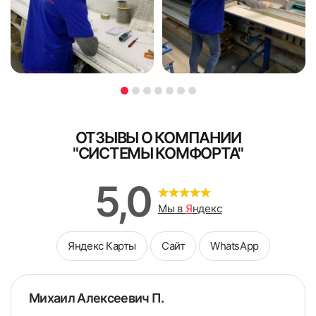
доплата принимается наличными.
грамотно подобранной фурнитуры позволит получить
вблизи оконного проема. Учитывается расположение
удобные и красивые жалюзи.
ниш, кондиционера, конструкция и уровень выступа
подоконника. Длину стенового кронштейна рассчитывают
Я ознакомлен и согласен с
политикой об обработке
Я ознакомлен и согласен с
политикой об обработке
в соответствии с расстоянием от стены до начала
персональных данных
персональных данных
препятствия, к результату прибавляют 6 см.
Поле обязательно для заполнения
Стандартным считают стеновой кронштейн, ширина
Поле обязательно для заполнения
которого составляет 10,4 см, он оптимально подходит для
преодоления стандартных препятствий (радиатора
отопления или выступающего подоконника). Чтобы
ОТЗЫВЫ О КОМПАНИИ
обойти более крупные препятствия, стоит подбирать
"СИСТЕМЫ КОМФОРТА"
крепление с удлинителем.
В каталоге можно выбрать кронштейны со стандартной
5,0
шириной 104 мм и удлинителем 100 мм. Для покупки
доступны варианты с нестандартной шириной 89 мм и
Мы в
Я
ндекс
удлинителем 100 мм.
Яндекс Карты
Сайт
WhatsApp
Услуги замерщика
Если уверенности в правильности самостоятельного
Михаил Алексеевич П.
замера нет, обязательно воспользуйтесь услугами
специалиста. Мастер не только проведет точные расчеты