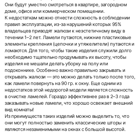
Они будут уместно смотреться в квартире, загородном
доме, офисе или коммерческом помещении.
К недостаткам можно отнести сложность в соблюдении
правил эксплуатации, из-за нарушений которых 95%
владельцев приводят жалюзи к неэстетичному виду в
течении 1–2 лет. Ламели путаются, нижние пластиковые
элементы крепления (цепочки и утяжелители) путаются и
ломаются. Для того, чтобы такие изделия служили долго
необходимо тщательно продумывать их высоту, чтобы
изделия не мешали делать уборку на полу или
подоконнике. Особенно важно правильно закрывать и
открывать жалюзи — это можно делать только после того,
как ламели повернуть на 90 гр. к окну. Еще одним из
недостатков этой недорогой модели является сложность
в очистке ламелей. Гораздо эффективнее раз в 2–3 года
заказывать новые ламели, что хорошо освежает внешний
вид комнаты!
Из преимуществ таких изделий можно выделить то, что
они могут полностью заменить классические шторы и
являются незаменимыми на окнах с большой высотой.
Вертикальные тканевые
Вертикальные тканевые
Текстовые отзывы
Компания «Системы Комфорта» предлагает различные
Компания «Системы Комфорта» предоставляет
Тип товара