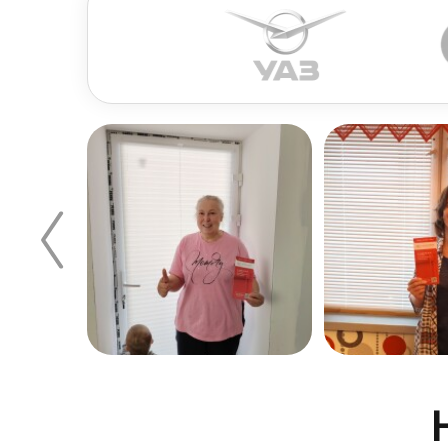
Его нужно измерить и вычесть из результата 
подоконник. Если же подоконник планируется
быть на 10–12 см шире оконного проема.
Для комнат со стандартной высотой потолка 
не только более функциональным, но и более 
материал и конструкцию стен, наличие метал
Монтаж карниза
Для успешного монтажа достаточно закрепить
Установка ламелей