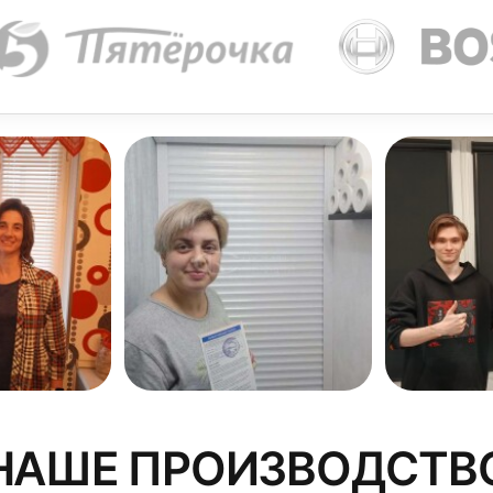
1 см, это и будет высота ламелей. Такой расчет верен, 
 скрыть, к полученному результату нужно прибавить 5 
крепление жалюзи на потолочный карниз считается боле
привлекательным с эстетической точки зрения. Планируя
лических балок, труб, электропроводки и иных коммуни
 карниз в защелках, а после проверить надежность пол
НАШЕ ПРОИЗВОДСТВ