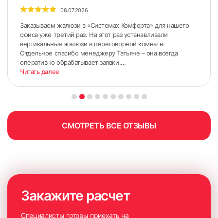
08.07.2026
Заказываем жалюзи в «Системах Комфорта» для нашего
офиса уже третий раз. На этот раз устанавливали
вертикальные жалюзи в переговорной комнате.
Отдельное спасибо менеджеру Татьяне – она всегда
оперативно обрабатывает заявки,...
Замер проема для встроенного
Читать далее
монтажа рольставен
Преимущества встроенного монтажа:
более низкая стоимость, если сравнивать с накладными
роллетами, так как площадь установки меньше;
СМОТРЕТЬ ВСЕ ОТЗЫВЫ
вся система прячется внутри проема и не выделяется на
фасаде.
Минусы встроенной установки:
проем должен быть более высокого качества, без
недостатков геометрии, отделки;
Закажите расчет
короб и направляющие уменьшают световой проем.
Специалисты готовы приехать на